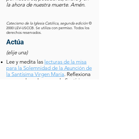
la ahora de nuestra muerte. Amén.
Catecismo de la Iglesia Católica, segunda edición
©
2000 LEV-USCCB. Se utiliza con permiso. Todos los
derechos reservados.
Actúa
(elije una)
Lee y medita las
lecturas de la misa
para la Solemnidad de la Asunción de
la Santísima Virgen María
. Reflexiona
acerca el modo en que la Santísima
Virgen de manera constante fue
ejemplo de cómo acoger y atesorar el
don de Dios de la vida humana.
Elige una noche para dormir sin
almohada o en el piso. Piensa en
cómo María acogió al niño Jesús en
un entorno humilde, y reza por las
madres que acogen a sus hijos en la