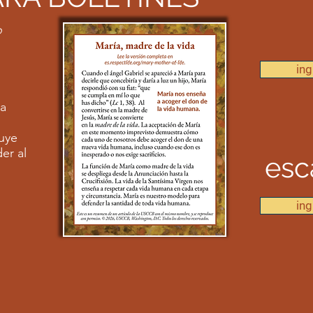
o
ing
ra
luye
er al
esc
ing