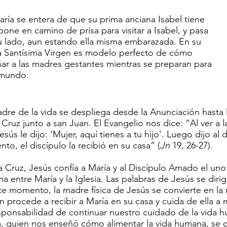
ría se entera de que su prima anciana Isabel tiene
one en camino de prisa para visitar a Isabel, y pasa
su lado, aun estando ella misma embarazada. En su
la Santísima Virgen es modelo perfecto de cómo
r a las madres gestantes mientras se preparan para
 mundo.
e de la vida se despliega desde la Anunciación hasta la
Cruz junto a san Juan. El Evangelio nos dice: “Al ver a l
sús le dijo: 'Mujer, aquí tienes a tu hijo'. Luego dijo al d
o, el discípulo la recibió en su casa” (
Jn
19, 26-27).
a Cruz, Jesús confía a María y al Discípulo Amado el uno 
a entre María y la Iglesia. Las palabras de Jesús se diri
 momento, la madre física de Jesús se convierte en la m
an procede a recibir a María en su casa y cuida de ella 
sponsabilidad de continuar nuestro cuidado de la vida
ía, quien nos enseñó cómo alimentar la vida humana, se c