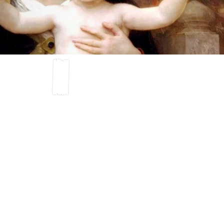
Siga hacia abajo
para ver otros
formatos de este
artículo.