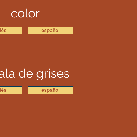
color
lés
español
ala de grises
lés
español