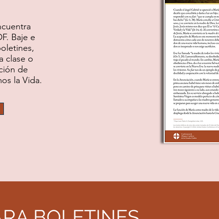
ncuentra
F. Baje e
boletines,
 clase o
ición de
os la Vida.
ARA BOLETINES