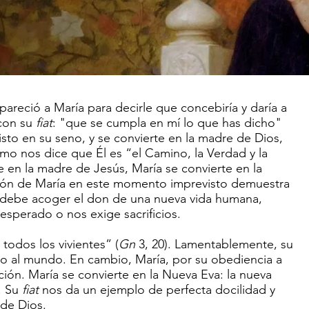
areció a María para decirle que concebiría y daría a
 con su
fiat
: "que se cumpla en mí lo que has dicho"
isto en su seno, y se convierte en la madre de Dios,
mo nos dice que Él es “el Camino, la Verdad y la
se en la madre de Jesús, María se convierte en la
ción de María en este momento imprevisto demuestra
debe acoger el don de una nueva vida humana,
esperado o nos exige sacrificios.
todos los vivientes” (
Gn
3, 20). Lamentablemente, su
do al mundo. En cambio, María, por su obediencia a
ación. María se convierte en la Nueva Eva: la nueva
. Su
fiat
nos da un ejemplo de perfecta docilidad y
 de Dios.