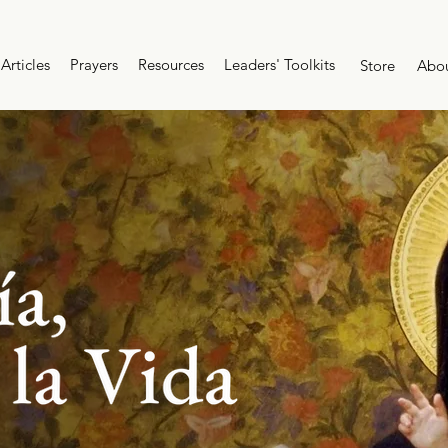
Articles
Prayers
Resources
Leaders' Toolkits
Store
Abo