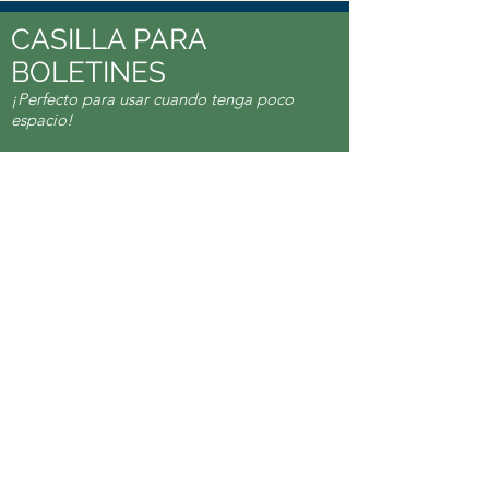
CASILLA PARA
BOLETINES
¡Perfecto para usar cuando tenga poco
espacio!
Tenemos disponible un resumen de un cuarto
de página de este artículo para utilizar en
boletines y circulares. Cada casilla incluye el
enlace digital para acceder al artículo
completo.