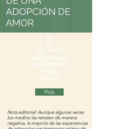
DE UNA
ADOPCIÓN DE
AMOR
Siga hacia
abajo para ver
otros formatos
de este
artículo.
Pida
Nota editorial: Aunque algunas veces
los medios las retraten de manera
negativa, la mayoría de las experiencias
de adopción son hermosos relatos de